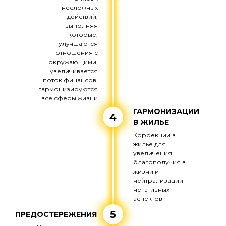
несложных
действий,
выполняя
которые,
улучшаются
отношения с
окружающими,
увеличивается
поток финансов,
гармонизируются
все сферы жизни
ГАРМОНИЗАЦИИ
4
В ЖИЛЬЕ
Коррекции в
жилье для
увеличения
благополучия в
жизни и
нейтрализации
негативных
аспектов
5
ПРЕДОСТЕРЕЖЕНИЯ